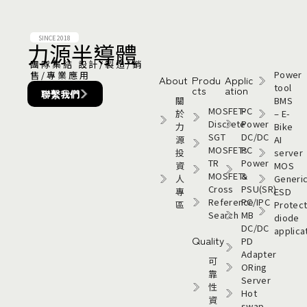
SINCE 2018
力源半導體​
團隊集結 設計/製造/銷
Power
售/專業應用
About
Produ
Applic
tool
cts
ation
聯繫我們
關
BMS
MOSFET-
PC
於
– E-
Discrete
Power
力
Bike
SGT
DC/DC
源
AI
MOSFETs
PC
投
server
TR
Power
資
MOS
MOSFETs
&
人
Generi
Cross
PSU(SR)
專
ESD
Reference
PC/IPC
區
Protect
Search
MB
diode
DC/DC
applica
Quality
PD
Adapter
可
ORing
靠
Server
性
Hot
資
swap