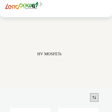
中文
EN
HV MOSFETs