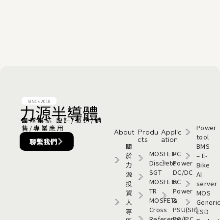
SINCE 2018
力源半導體​
團隊集結 設計/製造/銷
Power
售/專業應用
About
Produ
Applic
tool
cts
ation
聯繫我們
關
BMS
MOSFET-
PC
於
– E-
Discrete
Power
力
Bike
SGT
DC/DC
源
AI
MOSFETs
PC
投
server
TR
Power
資
MOS
MOSFETs
&
人
Generi
Cross
PSU(SR)
專
ESD
Reference
PC/IPC