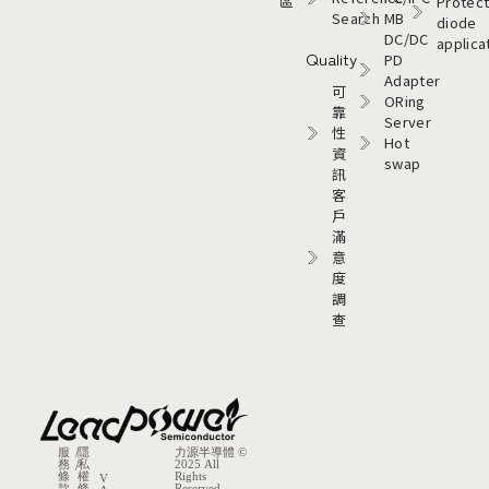
區
Protect
Search
MB
diode
DC/DC
applica
Quality
PD
Adapter
可
ORing
靠
Server
性
Hot
資
swap
訊
客
戶
滿
意
度
調
查
服
/
隱
力源半導體 ©
務
私
2025 All
/
條
權
Rights
V
款
條
Reserved.