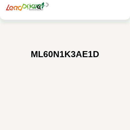
中文
EN
料號：
ML60N1K3AE1D